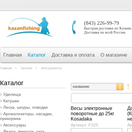
(843) 226-99-79
Быстрая доставка по Казани.
Доставка по всей России.
Главная
Каталог
Доставка и оплата
О магазине
Главная
Каталог
Инструменты
Каталог
названию
Удилища
Катушки
Леска, шнуры, поводки
Весы электронные
Д
поворотные до 25кг
(К
Ароматизаторы, насадки,
прикормка
Kosadaka
н
п
Аксессуары
Артикул: FS25
Ар
Ведра, ёмкости, сита