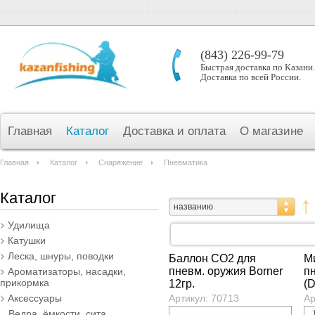
(843) 226-99-79
Быстрая доставка по Казани.
Доставка по всей России.
Главная
Каталог
Доставка и оплата
О магазине
Главная
Каталог
Снаряжение
Пневматика
Каталог
названию
Удилища
Катушки
Леска, шнуры, поводки
Баллон СО2 для
М
пневм. оружия Borner
пн
Ароматизаторы, насадки,
прикормка
12гр.
(
Аксессуары
Артикул: 70713
Ар
Ведра, ёмкости, сита