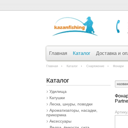
Главная
Каталог
Доставка и оп
Главная
Каталог
Снаряжение
Фонари
Каталог
назва
Удилища
Фонар
Катушки
Partn
Леска, шнуры, поводки
Ароматизаторы, насадки,
Артику
прикормка
Аксессуары
Ведра, ёмкости, сита