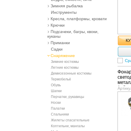
Зимняя рыбалка
Инструменты
Кресла, платформы, кровати
Крючки
Подсачеки, багры, квоки,
куканы
КУ
Приманки
Садки
Снаряжение
Ср
Зимние костюмы
Летние костюмы
Фонар
Демисезонные костюмы
свето
Термобельё
метал
Обувь
1хCre
Артику
Шапки
(Китай
Перчатки, рукавицы
220lm
Носки
Палатки
Спальники
Жилеты спасательные
Коптильни, мангалы