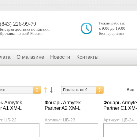
(843) 226-99-79
Режим работы:
с 9:00 до 19:00
Быстрая доставка по Казани.
Доставка по всей России.
Без перерывов
лата
О магазине
Новости
Контакты
Вид::
нию
Показать по 9
ь Armytek
Фонарь Armytek
Фонарь Armyte
er A1 XM-L
Partner A2 XM-L
Partner С1 XM
л: ЦБ-22
Артикул: ЦБ-23
Артикул: ЦБ-24