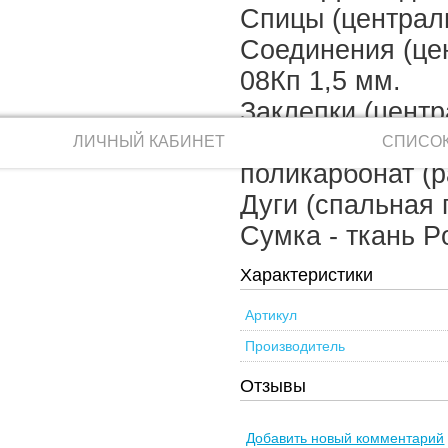
Спицы (централь
Соединения (цен
08Кп 1,5 мм.
Заклепки (центр
Механизм (цент
ЛИЧНЫЙ КАБИНЕТ
СПИСОК
поликарбонат (р
Дуги (спальная 
Сумка - ткань P
Характеристики
Артикул
Производитель
Отзывы
Добавить новый комментарий