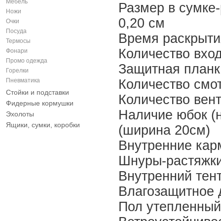
Мебель
Размер в сумке-
Ножи
0,20 см
Очки
Посуда
Время раскрытия
Термосы
Количество вход
Фонари
Промо одежда
Защитная планк
Горелки
Количество смот
Пневматика
Стойки и подставки
Количество вент
Фидерные кормушки
Наличие юбок (н
Эхолоты
Ящики, сумки, коробки
(ширина 20см)
Внутренние кар
Шнуры-растяжки
Внутренний тент
Влагозащитное д
Пол утепленный 