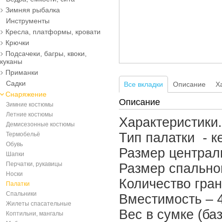
Зимняя рыбалка
Инструменты
Кресла, платформы, кровати
Крючки
Подсачеки, багры, квоки,
куканы
Приманки
Садки
Все вкладки
Описание
Х
Снаряжение
Описание
Зимние костюмы
Летние костюмы
Характеристики.
Демисезонные костюмы
Тип палатки - к
Термобельё
Обувь
Размер централь
Шапки
Перчатки, рукавицы
Размер спальног
Носки
Количество гран
Палатки
Спальники
Вместимость – 4
Жилеты спасательные
Вес в сумке (ба
Коптильни, мангалы