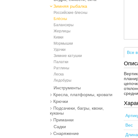
Зимняя рыбалка
Российские блесны
Блёсны
Балансиры
Жерлицы
Кивки
Мормышки
Удочки
Все в
Зимние катушки
Палатки
Опис
Ратлины
Вертик
Леска
планир
Ледобуры
цепочк
Инструменты
отклон
средни
Кресла, платформы, кровати
Крючки
Хара
Подсачеки, багры, квоки,
куканы
Артик
Приманки
Вес
Садки
Снаряжение
Длина