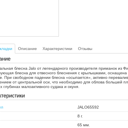
кладки
Описание
Характеристики
Отзывы
ание
альная блесна Jalo от легендарного производителя приманок из Фин
ующая блесна для отвесного блеснения с крылышками, оснащена 
е. При свободном падении блесна «осыпается», активно перевалив
ением от центральной оси, что необходимо для облова большей п
х глубинах малоактивного судака и окуня.
ктеристики
ул
JALO65592
8 г.
65 мм.