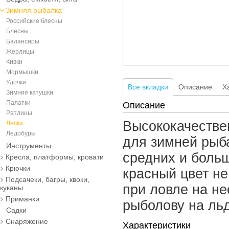
Зимняя рыбалка
Российские блесны
Блёсны
Балансиры
Жерлицы
Кивки
Мормышки
Удочки
Все вкладки
Описание
Х
Зимние катушки
Палатки
Описание
Ратлины
Высококачестве
Леска
Ледобуры
для зимней рыб
Инструменты
средних и больш
Кресла, платформы, кровати
Крючки
красный цвет не
Подсачеки, багры, квоки,
при ловле на не
куканы
Приманки
рыболову на льд
Садки
Снаряжение
Характеристики